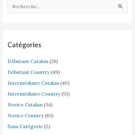
R
e
c
h
e
Catégories
r
Débutant Catalan
(26)
c
h
Débutant Country
(49)
e
Intermédiaire Catalan
(40)
r
Intermédiaire Country
(53)
Novice Catalan
(34)
:
Novice Country
(63)
Sans Catégorie
(2)