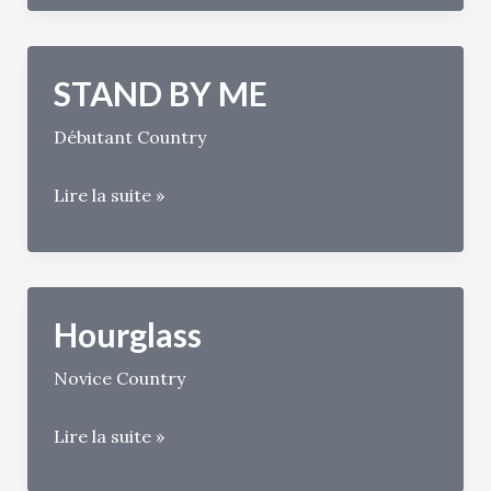
This
Party
STAND BY ME
Débutant Country
STAND
Lire la suite »
BY
ME
Hourglass
Novice Country
Hourglass
Lire la suite »