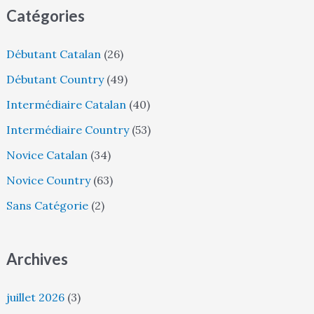
Catégories
h
e
Débutant Catalan
(26)
r
Débutant Country
(49)
c
Intermédiaire Catalan
(40)
h
Intermédiaire Country
(53)
e
r
Novice Catalan
(34)
Novice Country
(63)
:
Sans Catégorie
(2)
Archives
juillet 2026
(3)