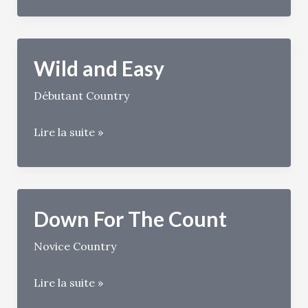
Wild and Easy
Débutant Country
Wild
Lire la suite »
and
Easy
Down For The Count
Novice Country
Down
Lire la suite »
For