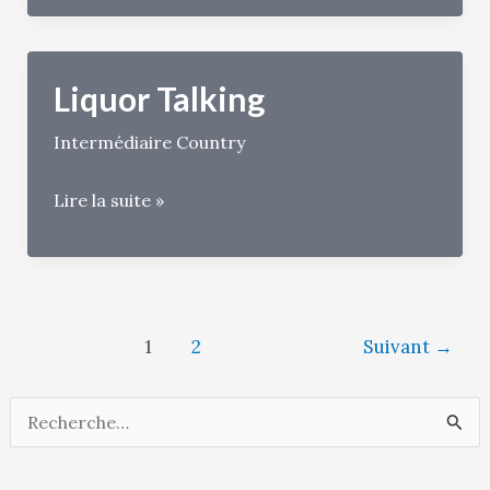
The
Count
Liquor Talking
Intermédiaire Country
Liquor
Lire la suite »
Talking
Pagination
1
2
Suivant
→
d’article
R
e
c