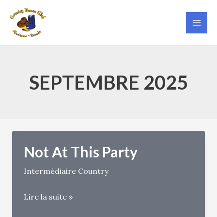
Aller
au
Mai
contenu
Men
SEPTEMBRE 2025
Not At This Party
Intermédiaire Country
Not
Lire la suite »
At