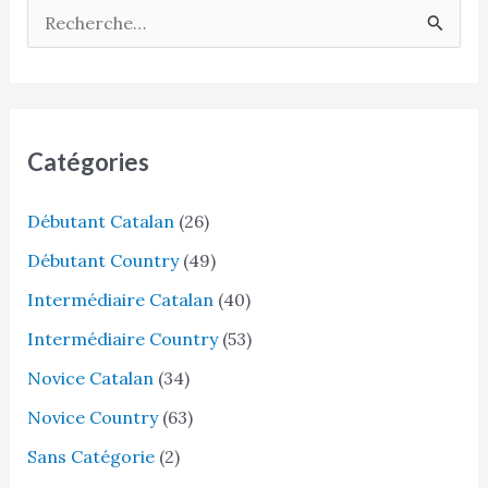
R
e
c
h
e
Catégories
r
Débutant Catalan
(26)
c
h
Débutant Country
(49)
e
Intermédiaire Catalan
(40)
r
Intermédiaire Country
(53)
Novice Catalan
(34)
:
Novice Country
(63)
Sans Catégorie
(2)