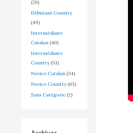
h
(26)
e
Débutant Country
r
(49)
Intermédiaire
:
Catalan
(40)
Intermédiaire
Country
(53)
Novice Catalan
(34)
Novice Country
(63)
Sans Catégorie
(2)
Archives