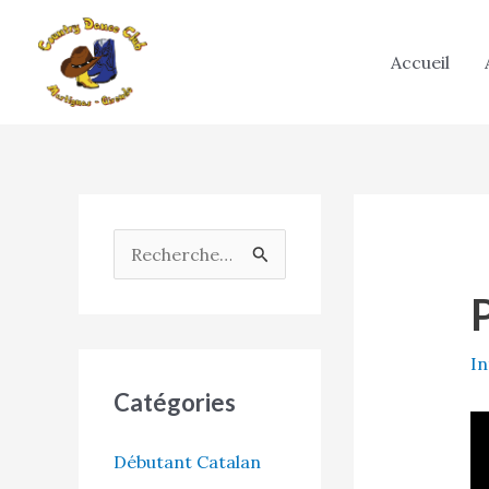
Aller
au
Accueil
contenu
R
e
c
h
In
e
Catégories
r
c
Débutant Catalan