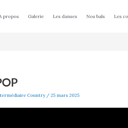
A propos
Galerie
Les danses
Nos bals
Les c
POP
termédiaire Country
/
25 mars 2025