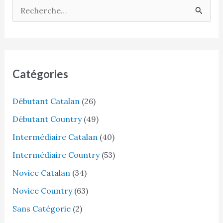
R
e
c
h
e
Catégories
r
Débutant Catalan
(26)
c
h
Débutant Country
(49)
e
Intermédiaire Catalan
(40)
r
Intermédiaire Country
(53)
Novice Catalan
(34)
:
Novice Country
(63)
Sans Catégorie
(2)