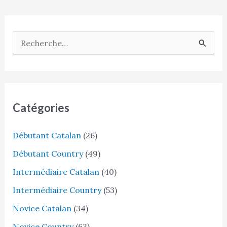
des
articles
R
e
c
h
e
Catégories
r
Débutant Catalan
(26)
c
h
Débutant Country
(49)
e
Intermédiaire Catalan
(40)
r
Intermédiaire Country
(53)
Novice Catalan
(34)
:
Novice Country
(63)