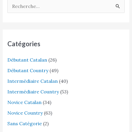
R
e
c
h
e
Catégories
r
Débutant Catalan
(26)
c
h
Débutant Country
(49)
e
Intermédiaire Catalan
(40)
r
Intermédiaire Country
(53)
Novice Catalan
(34)
:
Novice Country
(63)
Sans Catégorie
(2)